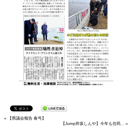
« 【県議会報告 春号】
【Jump井坂しんや】今年も住民... »