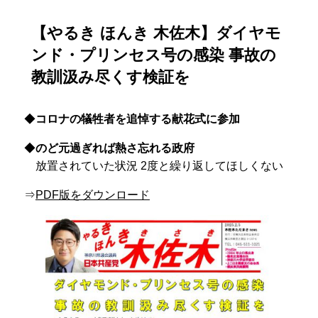
【やるき ほんき 木佐木】ダイヤモ
ンド・プリンセス号の感染 事故の
教訓汲み尽くす検証を
◆
コロナの犠牲者を追悼する献花式に参加
◆
のど元過ぎれば熱さ忘れる政府
放置されていた状況 2度と繰り返してほしくない
⇒
PDF版をダウンロード