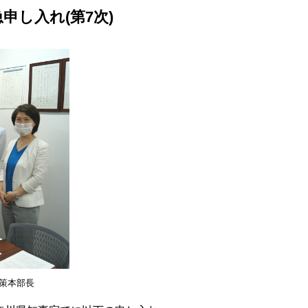
し入れ(第7次)
策本部長